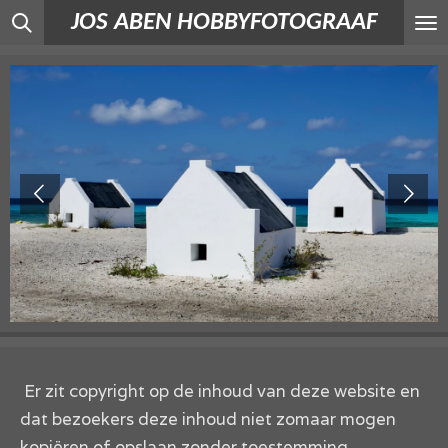
JOS ABEN HOBBYFOTOGRAAF
Ga
direct
naar
de
hoofdinhoud
Er zit copyright op de inhoud van deze website en
dat bezoekers deze inhoud niet zomaar mogen
kopiëren of opslaan zonder toestemming.