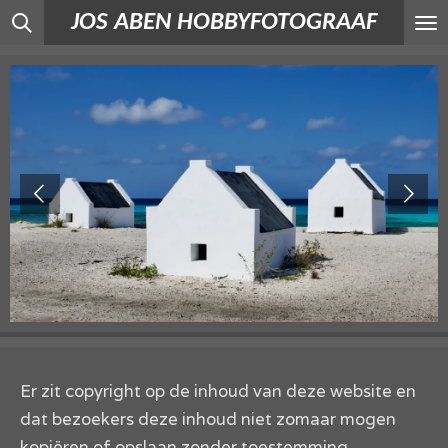
JOS ABEN HOBBYFOTOGRAAF
Ga
direct
naar
de
hoofdinhoud
Er zit copyright op de inhoud van deze website en
dat bezoekers deze inhoud niet zomaar mogen
kopiëren of opslaan zonder toestemming.