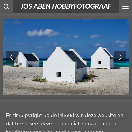
JOS ABEN HOBBYFOTOGRAAF
Ga
direct
naar
de
hoofdinhoud
Er zit copyright op de inhoud van deze website en
dat bezoekers deze inhoud niet zomaar mogen
kopiëren of opslaan zonder toestemming