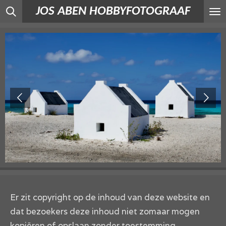
JOS ABEN HOBBYFOTOGRAAF
Ga
direct
naar
de
hoofdinhoud
Er zit copyright op de inhoud van deze website en
dat bezoekers deze inhoud niet zomaar mogen
kopiëren of opslaan zonder toestemming.