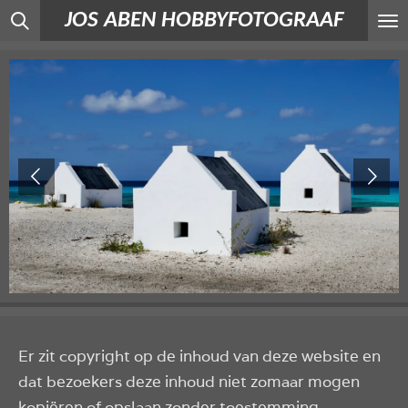
JOS ABEN HOBBYFOTOGRAAF
Ga
direct
naar
de
hoofdinhoud
Er zit copyright op de inhoud van deze website en
dat bezoekers deze inhoud niet zomaar mogen
kopiëren of opslaan zonder toestemming.