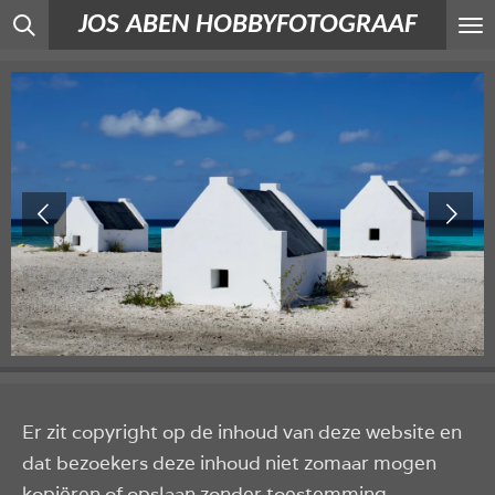
JOS ABEN HOBBYFOTOGRAAF
Ga
direct
naar
de
hoofdinhoud
Er zit copyright op de inhoud van deze website en
dat bezoekers deze inhoud niet zomaar mogen
kopiëren of opslaan zonder toestemming.